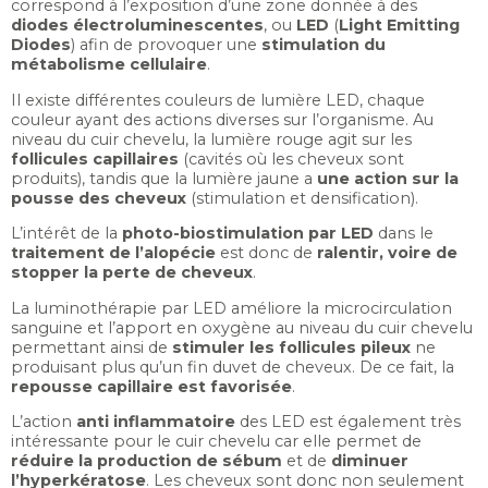
correspond à l’exposition d’une zone donnée à des
diodes électroluminescentes
, ou
LED
(
Light Emitting
Diodes
) afin de provoquer une
stimulation du
métabolisme cellulaire
.
Il existe différentes couleurs de lumière LED, chaque
couleur ayant des actions diverses sur l’organisme. Au
niveau du cuir chevelu, la lumière rouge agit sur les
follicules capillaires
(cavités où les cheveux sont
produits), tandis que la lumière jaune a
une action sur la
pousse des cheveux
(stimulation et densification).
L’intérêt de la
photo-biostimulation par LED
dans le
traitement de l’alopécie
est donc de
ralentir, voire de
stopper la perte de cheveux
.
La luminothérapie par LED améliore la microcirculation
sanguine et l’apport en oxygène au niveau du cuir chevelu
permettant ainsi de
stimuler les follicules pileux
ne
produisant plus qu’un fin duvet de cheveux. De ce fait, la
repousse capillaire est favorisée
.
L’action
anti inflammatoire
des LED est également très
intéressante pour le cuir chevelu car elle permet de
réduire la production de sébum
et de
diminuer
l’hyperkératose
. Les cheveux sont donc non seulement