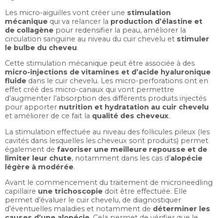
Les micro-aiguilles vont créer une
stimulation
mécanique
qui va relancer la
production d’élastine et
de collagène
pour redensifier la peau, améliorer la
circulation sanguine au niveau du cuir chevelu et
stimuler
le bulbe du cheveu
.
Cette stimulation mécanique peut être associée à des
micro-injections de vitamines et d’acide hyaluronique
fluide
dans le cuir chevelu. Les micro-perforations ont en
effet créé des micro-canaux qui vont permettre
d’augmenter l’absorption des différents produits injectés
pour apporter
nutrition et hydratation au cuir chevelu
et améliorer de ce fait la
qualité des cheveux
.
La stimulation effectuée au niveau des follicules pileux (les
cavités dans lesquelles les cheveux sont produits) permet
également de
favoriser une meilleure repousse et de
limiter leur chute
, notamment dans les cas d’
alopécie
légère à modérée
.
Avant le commencement du traitement de microneedling
capillaire
une trichoscopie
doit être effectuée. Elle
permet d’évaluer le cuir chevelu, de diagnostiquer
d’éventuelles maladies et notamment de
déterminer les
causes d’une alopécie
. Cela permet de vérifier que le